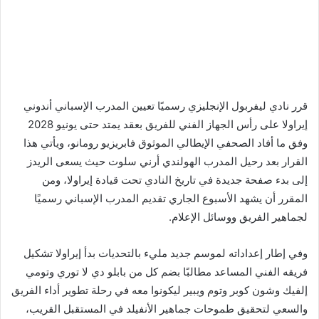
قرر نادي ليفربول الإنجليزي رسميًا تعيين المدرب الإسباني أندوني
إيراولا على رأس الجهاز الفني للفريق بعقد يمتد حتى يونيو 2028
وفق ما أفاد الصحفي الإيطالي الموثوق فابريزيو رومانو، ويأتي هذا
القرار بعد رحيل المدرب الهولندي أرني سلوت حيث يسعى الريدز
إلى بدء صفحة جديدة في تاريخ النادي تحت قيادة إيراولا، ومن
المقرر أن يشهد الأسبوع الجاري تقديم المدرب الإسباني رسميًا
لجماهير الفريق ووسائل الإعلام.
وفي إطار إعداداته لموسم جديد مليء بالتحديات بدأ إيراولا تشكيل
فريقه الفني المساعد مطالبًا بضم كل من بابلو دي لا توري وتومي
إلفيك وشون كوبر وتوم ويبير ليكونوا معه في رحلة تطوير أداء الفريق
والسعي لتحقيق طموحات جماهير الأنفيلد في المستقبل القريب،