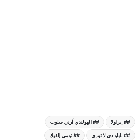
# إيراولا
# الهولندي آرني سلوت
# بابلو دي لا توري
# تومي إلفيك