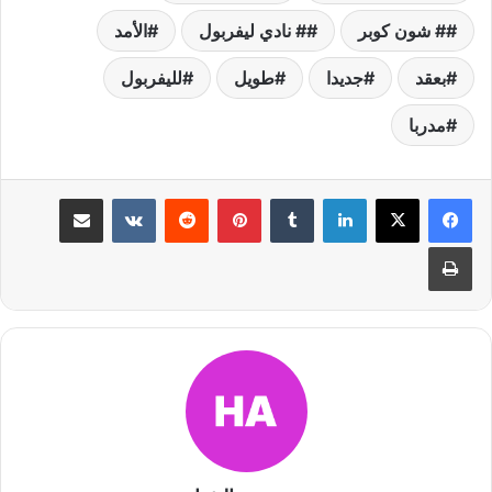
# شون كوبر
# نادي ليفربول
الأمد
بعقد
جديدا
طويل
لليفربول
مدربا
لينكدإن
بينتيريست
مشاركة عبر البريد
طباعة