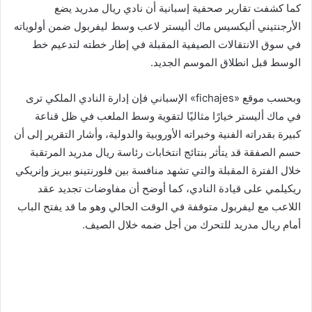
كما كشفت تقارير صحفية إسبانية أن نادي ريال مدريد يضع
الأرجنتيني أليكسيس ماك أليستر لاعب وسط ليفربول ضمن أولوياته
في سوق الانتقالات الصيفية المقبلة في إطار خطته لتدعيم خط
الوسط قبل انطلاق الموسم الجديد.
وبحسب موقع «fichajes» الإسباني فإن إدارة النادي الملكي ترى
في ماك أليستر خيارًا مثاليًا لتقوية وسط الملعب في ظل قناعة
كبيرة بقدراته الفنية وخبراته الأوروبية والدولية، وأشار التقرير إلى أن
حسم الصفقة قد يتأثر بنتائج انتخابات رئاسة ريال مدريد المرتقبة
خلال الفترة المقبلة والتي تشهد منافسة بين فلورنتينو بيريز وإنريكي
ريكيلمي على قيادة النادي، كما أوضح أن مفاوضات تجديد عقد
اللاعب مع ليفربول متوقفة في الوقت الحالي وهو ما قد يفتح الباب
أمام ريال مدريد للتحرك من أجل ضمه خلال الصيف.