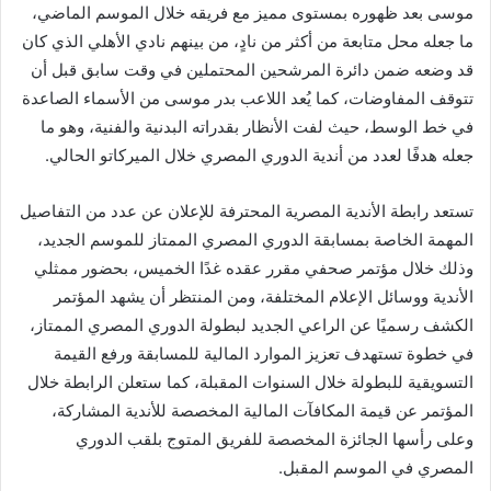
موسى بعد ظهوره بمستوى مميز مع فريقه خلال الموسم الماضي،
ما جعله محل متابعة من أكثر من نادٍ، من بينهم نادي الأهلي الذي كان
قد وضعه ضمن دائرة المرشحين المحتملين في وقت سابق قبل أن
تتوقف المفاوضات، كما يُعد اللاعب بدر موسى من الأسماء الصاعدة
في خط الوسط، حيث لفت الأنظار بقدراته البدنية والفنية، وهو ما
جعله هدفًا لعدد من أندية الدوري المصري خلال الميركاتو الحالي.
تستعد رابطة الأندية المصرية المحترفة للإعلان عن عدد من التفاصيل
المهمة الخاصة بمسابقة الدوري المصري الممتاز للموسم الجديد،
وذلك خلال مؤتمر صحفي مقرر عقده غدًا الخميس، بحضور ممثلي
الأندية ووسائل الإعلام المختلفة، ومن المنتظر أن يشهد المؤتمر
الكشف رسميًا عن الراعي الجديد لبطولة الدوري المصري الممتاز،
في خطوة تستهدف تعزيز الموارد المالية للمسابقة ورفع القيمة
التسويقية للبطولة خلال السنوات المقبلة، كما ستعلن الرابطة خلال
المؤتمر عن قيمة المكافآت المالية المخصصة للأندية المشاركة،
وعلى رأسها الجائزة المخصصة للفريق المتوج بلقب الدوري
المصري في الموسم المقبل.