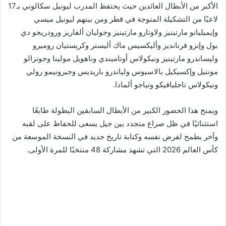
الأكبر من الأبطال العائدين حيث يحتفظ المدرب ليونيل سكالوني بـ17
لاعبًا من التشكيلة المتوجة في قطر ومن بينهم ليونيل ميسي
وإيميليانو مارتينيز ولاوتارو مارتينيز وجوليان ألفاريز ورودريجو دي
بول وإنزو فرنانديز وأليكسيس ماك أليستر وكريستيان روميرو
وليساندرو مارتينيز ونيكولاس أوتاميندي وناهويل مولينا وجونزالو
مونتيل وإكسيكيل بالاسيوس ولياندرو باريديس وجيرونيمو رولي
ونيكولاس تاجليافيكو وتياجو ألمادا.
ويمنح هذا الحضور الكبير من الأبطال السابقين البطولة طابعًا
استثنائيًا في ظل صراع متجدد بين جيل يسعى للحفاظ على لقبه
وآخر يطمح لفرض نفسه وكتابة تاريخ جديد في النسخة الموسعة من
كأس العالم 2026 التي تشهد مشاركة 48 منتخبًا للمرة الأولى.