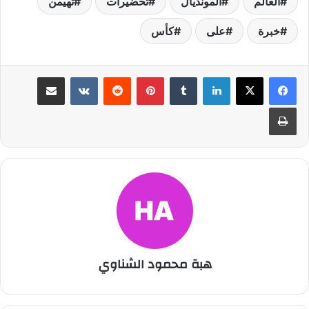
العالم
المونديال
تحضيرات
تهيمن
خبرة
على
كأس
لينكدإن
بينتيريست
مشاركة عبر البريد
طباعة
هبة محمود الشناوي