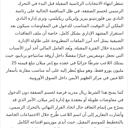
تنتظر انتهاء الانتخابات الرئاسية المقبلة قبل البدء في التحرك
الرسمي لحسم الصفقة، في ظل المنافسة الحالية على رئاسة
النادي بين فلورنتينو بيريز وإنريكي ريكيلمي، وترى إدارة النادي
الملكي أن التوقيت المناسب للدخول في المفاوضات سيكون بعد
استقرار المشهد الإداري بشكل كامل، خاصة أن ملف التعاقدات
الصيفية يمثل أحد أبرز الملفات المطروحة على طاولة الإدارة
الجديدة خلال الفترة المقبلة، ويُعد العامل المالي أحد أبرز الأسباب
التي تجعل دومفريس خيارًا مفضلًا داخل أروقة سانتياجو برنابيو، حيث
يمتلك اللاعب شرطًا جزائيًا في عقده مع إنتر ميلان تبلغ قيمته 25
مليون يورو فقط، وهو مبلغ يُنظر إليه على أنه مناسب مقارنة بأسعار
اللاعبين في مركز الظهير الأيمن داخل السوق الأوروبية.
كما يمنح هذا الشرط ريال مدريد فرصة لحسم الصفقة دون الدخول
في مفاوضات طويلة أو معقدة مع إدارة إنتر ميلان، الأمر الذي قد
يسرّع من إتمام التعاقد حال اتخاذ القرار النهائي بالتحرك الرسمي،
وأشارت التقارير إلى أن اسم اللاعب طُرح خلال الاجتماعات الخاصة
بالتخطيط للموسم المقبل، حيث أبدى مورينيو اقتناعه الكامل