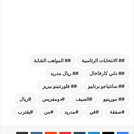
# الانتخابات الرئاسية
# المواهب الشابة
# داني كارفاخال
# ريال مدريد
# سانتياجو برنابيو
# فلورنتينو بيريز
# مورينيو
الصيف
دومفريس
ريال
صفقة
في
مدريد
من
يقترب
لينكدإن
بينتيريست
مشاركة عبر البريد