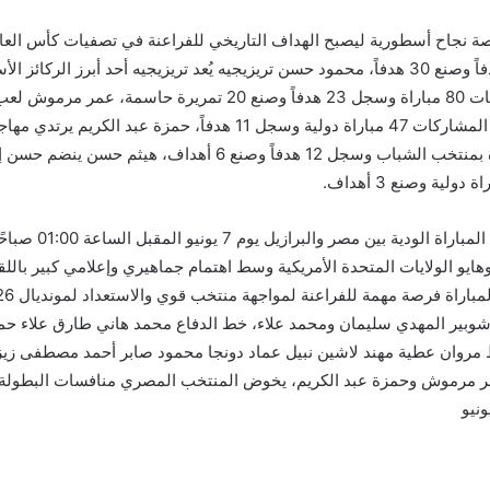
نجاح أسطورية ليصبح الهداف التاريخي للفراعنة في تصفيات كأس العالم
حيث عدد المشاركات 110 مباريات دولية وسجل 66 هدفاً وصنع 30 هدفاً، محمود حسن تريزيجيه يُعد 
2018 ونهائيات كأس الأمم الأفريقية حيث عدد المشاركات 80 مباراة و
مختلف البطولات القارية والتصفيات النهائية حيث عدد المشاركات 47 مبار
رقم 9 مع منتخب مصر حيث عدد المشاركات 19 مباراة بمنتخب الشبا
صطفى شوبير المهدي سليمان ومحمد علاء، خط الدفاع محمد هاني طارق علاء ح
 مروان عطية مهند لاشين نبيل عماد دونجا محمود صابر أحمد مصطفى زي
ر مرموش وحمزة عبد الكريم، يخوض المنتخب المصري منافسات البطولة 