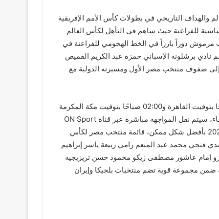
 والهداف التاريخي في بطولات كأس الأمم الإفريقية
تريزيجيه أحد أبرز الركائز الأساسية للفراعنة حيث ساهم في التأهل لكأس العالم
سجل 23 هدفاً وصنع 20 تمريرة حاسمة، عمر مرموش لعب مرموش دوراً بارزاً في الخط الهجومي للفراعنة في
اة دولية وسجل 11 هدفاً، حمزة عبد الكريم يرتدي مهاجم نادي برشلونة الإسباني حمزة عبد الكريم القميص
ب وسجل 12 هدفاً وصنع 6 أهداف، هيثم حسن ينضم حسن إلى صفوف منتخب مصر الأول ومسيرته الدولية مع
موعد مباراة مصر والبرازيل الودية ومن المقرر أن تقام المباراة الودية بين مصر والبرازيل يوم 7 يونيو المقبل الساعة 01:00 صباحًا بتوقيت القاهرة و02:00 صباحًا بتوقيت مكة المكرمة
على ملعب هنتنجتون بانك فيلك بمدينة كليفلاند بولاية أوهايو الولايات المتحدة الأمريكية وسط اهتمام جماهيري وإعلامي كبير باللقاء، سيتم نقل المواجهة مباشرة عبر قناة ON Sport
التي تمتلك حقوق بث مباريات المنتخب الودية وتمثل المباراة فرصة مهمة للفراعنة لمواجهة منتخب قوي والاستعداد لمونديال 2026 بأفضل شكل ممكن، قائمة منتخب مصر لكأس
مدي فتحي محمد عبد المنعم رامي ربيعة ياسر إبراهيم
زو إمام عاشور مصطفى زيكو محمود حسن تريزيجيه
ضمن مجموعة قوية تضم منتخبات بلجيكا وإيران