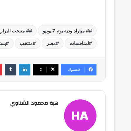
# مباراة ودية يوم 7 يونيو
# منتخب البراز
لمنافسات
مصر
منتخب
يست
لينكدإن
فيسبوك
X
هبة محمود الشناوي