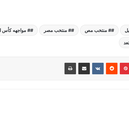
يل
# منتخب مص
# منتخب مصر
# مواجهه كأس ال
عد
بينتيريست
مشاركة عبر البريد
طباعة