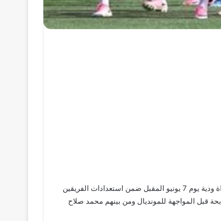
يستعد منتخب مصر لكرة القدم بقيادة حسام حسن لمواجهة منتخب البرازيل لكرة القدم بقيادة الإيطالي كارلو أنشيلوتي في مباراة ودية يوم 7 يونيو المقبل ضمن استعدادات الفريقين
واجهة كأس العالم موسم 2026 ويعتبر أوراق منتخب مصر الرابحة قبل المواجهة للمونديال ومن بينهم محمد صلاح