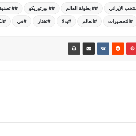
نتخب الإيراني
# بطولة العالم
# بورتوريكو
# تصنيف 
التحضيرات
العالم
بدلا
تختار
في
ل
بينتيريست
مشاركة عبر البريد
طباعة