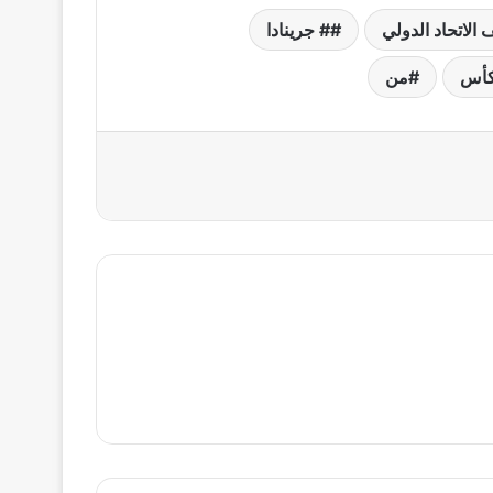
الاتحاد الدولي
# جرينادا
كأس
من