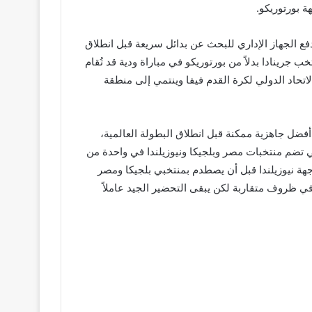
ة بورتوريكو.
دفع الجهاز الإداري للبحث عن بدائل سريعة قبل انطلاق
جرينادا بدلاً من بورتوريكو في مباراة ودية قد تُقام
ب جرينادا من المنتخبات المغمورة على الساحة الدولية حيث يحتل المركز 163 في تصنيف الاتحاد الدولي لكرة القدم فيفا وينتمي إلى منطقة
أفضل جاهزية ممكنة قبل انطلاق البطولة العالمية،
تضم منتخبات مصر وبلجيكا ونيوزيلندا في واحدة من
موعة السابعة ببطولة كأس العالم 2026 حيث يستهل مشواره بمواجهة نيوزيلندا قبل أن يصطدم بمنتخبي بلجيكا ومصر
في ظروف متقاربة لكن يبقى التحضير الجيد عاملاً