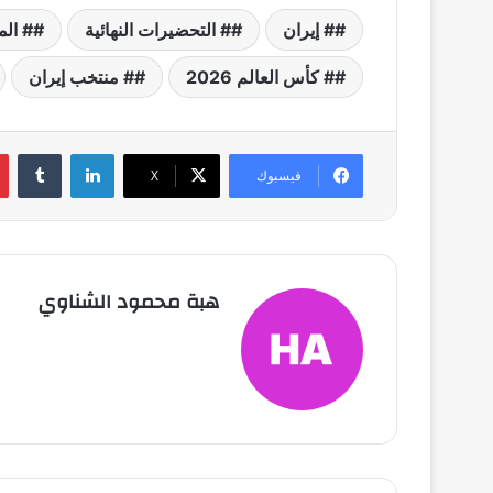
# إيران
# التحضيرات النهائية
# الم
# كأس العالم 2026
# منتخب إيران
لينكدإن
فيسبوك
X
هبة محمود الشناوي