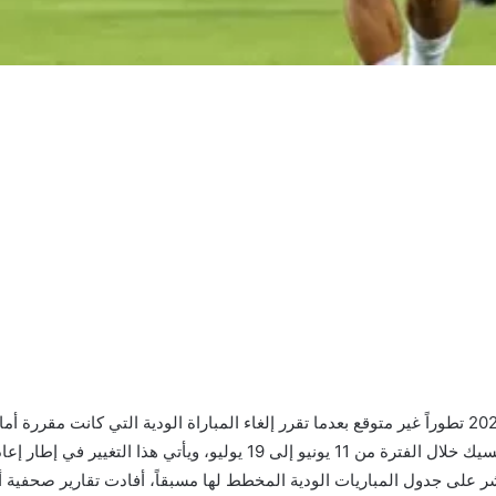
شهدت استعدادات منتخب إيران لبطولة كأس العالم 2026 تطوراً غير متوقع بعدما تقرر إلغاء المباراة الو
المونديال الذي تستضيفه الولايات المتحدة وكندا والمكسيك خلال الفترة من 1
شر على جدول المباريات الودية المخطط لها مسبقاً، أفادت تقارير صحفية أ