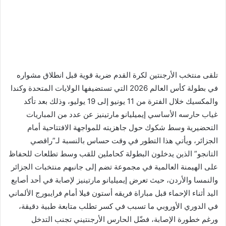
تلقى منتخب الأرجنتين لكرة القدم ضربة قوية قبل انطلاق مشواره
في بطولة كأس العالم 2026 التي تستضيفها الولايات المتحدة وكندا
والمكسيك خلال الفترة من 11 يونيو إلى 19 يوليو، وذلك بعد تأكد
غياب حارسه الأساسي إيميليانو مارتينيز عن عدد من المباريات
التحضيرية وسط شكوك حول جاهزيته للمواجهة الافتتاحية أمام
الجزائر، ويأتي هذا التطور في وقت حساس بالنسبة لـ”راقصي
التانجو” الذين يدخلون البطولة كحاملين للقب وسط تطلعات للحفاظ
على الهيمنة العالمية في مجموعة تضم إلى جانبهم منتخبات الجزائر
والنمسا والأردن، حيث تعرض إيميليانو مارتينيز لإصابة في أحد أصابع
اليد أثناء الإحماء قبل مباراة فريقه أستون فيلا أمام فرايبورج الألماني
في الدوري الأوروبي ما تسبب في كسر تطلب متابعة طبية دقيقة،
ورغم خطورة الإصابة، فضّل الحارس الأرجنتيني تجنب التدخل