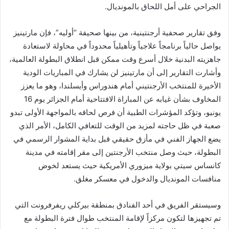
الجراحي على أمل اللحاق بالمونديال.
وفق تقارير صحفية أرجنتينية، من بينها صحيفة “أوليه”، فإن مارتينيز
يواصل حالياً برنامجاً علاجياً وتأهيلياً محدوداً في محاولة لاستعادة
جاهزيته البدنية خلال أسرع وقت ممكن قبل انطلاق البطولة العالمية،
وأشارت التقارير إلى أن مارتينيز لن يشارك في المباريات الودية
الأخيرة للمنتخب الأرجنتيني أمام هندوراس وأيسلندا، وهو ما يعزز
المخاوف بشأن غيابه عن المباراة الافتتاحية أمام الجزائر يوم 16
يونيو، وتؤكد المؤشرات الطبية أن فرص لحاقه بالمواجهة الأولى تبدو
صعبة في ظل حاجته لمزيد من الوقت للتعافي الكامل، الأمر الذي
يضع الجهاز الفني في مأزق حقيقي قبل بداية المشوار الرسمي في
البطولة، حيث وصل منتخب الأرجنتين إلى مقر إقامته في مدينة
كانساس سيتي بولاية ميزوري الأمريكية حيث يستعد لخوض
منافسات المونديال والدخول في معسكر مغلق.
وسيستقر الفريق في أحد الفنادق بمنطقة بيركلي ريفرفرونت التي
تم تجهيزها لتكون مركزاً لإقامة المنتخب طوال فترة البطولة مع