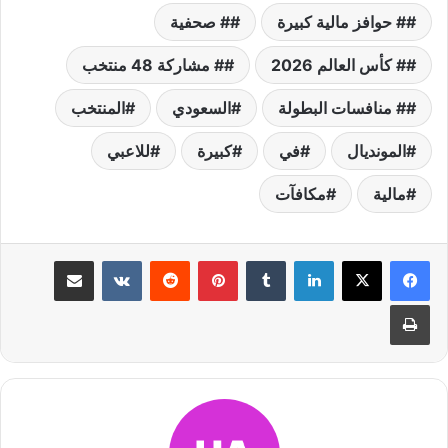
# حوافز مالية كبيرة
# صحفية
# كأس العالم 2026
# مشاركة 48 منتخب
# منافسات البطولة
السعودي
المنتخب
المونديال
في
كبيرة
للاعبي
مالية
مكافآت
لينكدإن
بينتيريست
مشاركة عبر البريد
طباعة