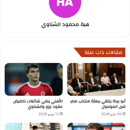
هبة محمود الشناوي
مقالات ذات صلة
أبو ريدة يلتقي ببعثة منتخب مصر
الأهلي ينفي شائعات تخفيض
قبل المونديال
عقود زيزو والشناوي
30 مايو 2026
12 يونيو 2026