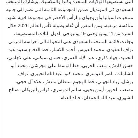
التي تستضيفها الولايات المتحدة وكندا والمكسيك، ويشارك المنتخب
السعودي في المونديال ضمن المجموعة الثامنة التي تضم إلى جانبه
منتخبات إسبانيا وأوروجواي والرأس الأخضر في مجموعة قوية تشهد
منافسة مرتقبة، ومن المقرر أن تُقام بطولة كأس العالم 2026 خلال
الفترة من 11 يونيو وحتى 19 يوليو في الدول الثلاث المستضيفة،
وجاءت قائمة المنتخب السعودي على النحو التالي: حراسة المرمى
نواف العقيدي، محمد العويس، أحمد الكسار، خط الدفاع سعود عبد
الحميد، جهاد ذكري، عبد الإله العمري، حسان تمبكتي، علي لاجامي،
حسن كادش، متعب الحربي، خط الوسط علي مجرشي، محمد أبو
الشامات، ناصر الدوسري، محمد كنو، عبد الله الخيبري، نواف
بوشل، زياد الجهني، خط الهجوم سلطان مندش، علاء آل حجي،
مصعب الجوير، أيمن يحيى، سالم الدوسري، فراس البريكان، صالح
الشهري، عبد الله الحمدان، خالد الغنام