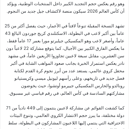
وهو رقم يعكس حجم التجديد الكبير داخل المنتخبات الوطنية، ويؤكد
أن كأس العالم 2026 سيكون منصة لاكتشاف جيل جديد من النجوم.
تشهد النسخة المقبلة تنوعاً لافتاً في الأعمار، حيث يفصل أكثر من 25
عاماً بين أكبر لاعب في البطولة، الاسكتلندي كريج جوردون البالغ 43
عاماً، وأصغر لاعب وهو المكسيكي جيلبرتو مورا بعمر 17 عاماً فقط،
ما يعكس الفارق الكبير بين الأجيال، كما يتوقع مشاركة 22 لاعباً دون
سن العشرين، مقابل سبعة لاعبين تجاوزوا الأربعين عاماً، في مشهد
نادر يعكس استمرار الخبرة بجانب صعود المواهب الشابة في أكبر
محفل كروي عالمي، يستعد عدد من أبرز نجوم كرة القدم لكتابة
فصل جديد في تاريخهم، وعلى رأسهم ليونيل ميسي وكريستيانو
رونالدو والحارس المكسيكي جييرمو أوتشوا، حيث يخوضون
مشاركتهم السادسة في كأس العالم، في رقم قياسي غير مسبوق.
كما كشفت القوائم عن مشاركة لاعبين ينتمون إلى 449 نادياً من 71
دولة مختلفة، ما يبرز حجم الانتشار الكروي العالمي، وتنوع البيئات
الاحترافية التي ينتمي إليها اللاعبون المشاركون في البطولة، سلط