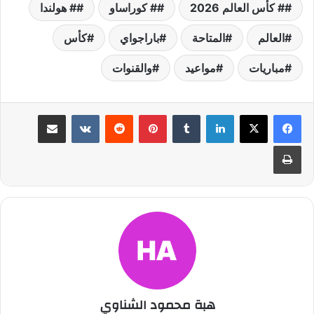
# كأس العالم 2026
# كوراساو
# هولندا
العالم
المتاحة
باراجواي
كأس
مباريات
مواعيد
والقنوات
لينكدإن
بينتيريست
مشاركة عبر البريد
طباعة
هبة محمود الشناوي