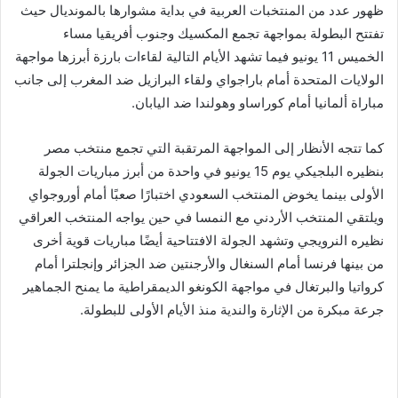
ظهور عدد من المنتخبات العربية في بداية مشوارها بالمونديال حيث
تفتتح البطولة بمواجهة تجمع المكسيك وجنوب أفريقيا مساء
الخميس 11 يونيو فيما تشهد الأيام التالية لقاءات بارزة أبرزها مواجهة
الولايات المتحدة أمام باراجواي ولقاء البرازيل ضد المغرب إلى جانب
مباراة ألمانيا أمام كوراساو وهولندا ضد اليابان.
كما تتجه الأنظار إلى المواجهة المرتقبة التي تجمع منتخب مصر
بنظيره البلجيكي يوم 15 يونيو في واحدة من أبرز مباريات الجولة
الأولى بينما يخوض المنتخب السعودي اختبارًا صعبًا أمام أوروجواي
ويلتقي المنتخب الأردني مع النمسا في حين يواجه المنتخب العراقي
نظيره النرويجي وتشهد الجولة الافتتاحية أيضًا مباريات قوية أخرى
من بينها فرنسا أمام السنغال والأرجنتين ضد الجزائر وإنجلترا أمام
كرواتيا والبرتغال في مواجهة الكونغو الديمقراطية ما يمنح الجماهير
جرعة مبكرة من الإثارة والندية منذ الأيام الأولى للبطولة.