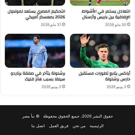
التعادل يستمر في الأشواط
التحكيم المصري يستعد لمونديال
الإضافية بين باريس وأرسنال
2026 بمعسكر أمريكي
30 مايو 2026
31 مايو 2026
أياكس يتابع تطورات مستقبل
برشلونة يتأخر في صفقة برناردو
حارس برشلونة
سيلفا بسبب هانز فليك
3 يونيو 2026
3 يونيو 2026
حقوق النشر 2026، جميع الحقوق محفوظة © نبأ مصر
الرئيسية
من نحن
فريق العمل
اتصل بنا