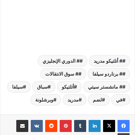
# أتلتيكو مدريد
# الدوري الإنجليزي
# برناردو سيلفا
# سوق الانتقالات
# مانشستر سيتي
أتلتيكو
سباق
سيلفا
في
لضم
مدريد
وبرشلونة
لينكدإن
بينتيريست
مشاركة عبر البريد
طباعة