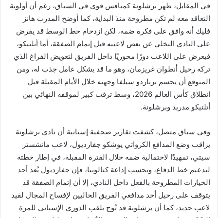
في المقابل، ظهر برشلونة كمنافس قوي في السباق، رغم أن أولوية
التعاقد معه لم تكن مطروحة منذ البداية، كما أوضح المدرب هانز
فليك أنه وافق على فكرة ضمه، لكن ازدحام خط الوسط قد يفرض
على النادي التخلي عن بعض لاعبيه قبل إتمام الصفقة، أما أتلتيكو،
فيعرض على اللاعب دورًا محوريًا داخل الفريق لتعويض الفراغ الذي
تركه رحيل أنطوان غريزمان، وهو ما قد يشكل عامل جذب له، ومن
المتوقع أن يحسم برناردو سيلفا وجهته خلال الأيام المقبلة قبل
انطلاق كأس العالم 2026، وسط ترقب كبير لموقفه النهائي بين
أتلتيكو مدريد وبرشلونة.
وفي سياق متصل، كشفت تقارير صحفية إسبانية أن نادي برشلونة
يراقب وضع المدافع الكرواتي يوشكو جفارديول، لاعب مانشستر
سيتي، تمهيدًا لاحتمالية ضمه خلال الفترة المقبلة، في إطار خطته
لتدعيم خط الدفاع، وبحسب إذاعة كتالونيا، فإن جفارديول يُعد أحد
الخيارات المطروحة بالفعل داخل النادي، إلا أن إتمام الصفقة قد
يتوقف على رحيل أحد مدافعي الفريق الحاليين لإفساح المجال لقيد
لاعب جديد، كما أن برشلونة قد تُوج بلقب الدوري الإسباني للمرة