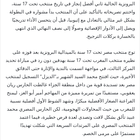
البرونزية الحالية ثاني أفضل إنجاز في تاريخ منتخب تحت 17 سنة،
واختتم تصريحاته بالتأكيد على أن المنتخب بدأ مشواره في البطولة
بشكل غير مثالي بالتعادل مع إثيوبيا، قبل أن يتحسن الأداء تدريجيًا
ويصل إلى الأدوار الإقصائية وصولًا إلى نصف النهائي الذي انتهى
بالخسارة بركلات الترجيح.
توج منتخب مصر تحت 17 سنة بالميدالية البرونزية بعد فوزه على
نظيره منتخب المغرب تحت 17 سنة بهدفين دون رد في مباراة تحديد
المركز الثالث، في مواجهة اتسمت بالندية والإثارة حتى الدقائق
الأخيرة، حيث افتتح محمد السيد الشهير بـ“الديزل” التسجيل لمنتخب
مصر بعد تسديدة قوية من داخل منطقة الجزاء غالطت الحارس ريان
يعقوبي، مستفيدًا من تمريرة مميزة من المهاجم أمير أبو العز، ليمنح
الفراعنة الصغار الأفضلية مبكرًا، وشهد الشوط الأول أفضلية نسبية
للمغرب من حيث المحاولات الهجومية، لكن الحارس المصري محمد
عبيد تألق بشكل لافت وتصدى لعدة فرص خطيرة، فيما اعتمد
المنتخب المصري على المرتدات السريعة التي شكلت تهديدًا
مستمرًا على مرمى الخصم.