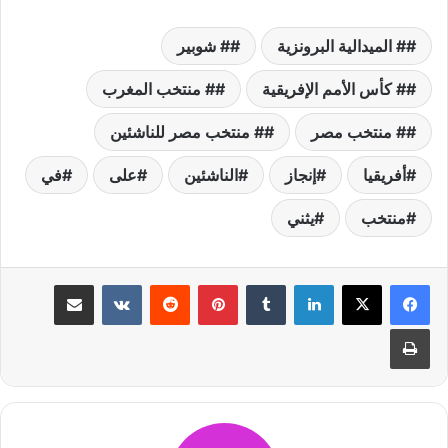
# الميدالية البرونزية
# شوبير
# كأس الأمم الإفريقية
# منتخب المغرب
# منتخب مصر
# منتخب مصر للناشئين
أفريقيا
إنجاز
الناشئين
على
في
منتخب
يثني
لينكدإن
بينتيريست
مشاركة عبر البريد
طباعة