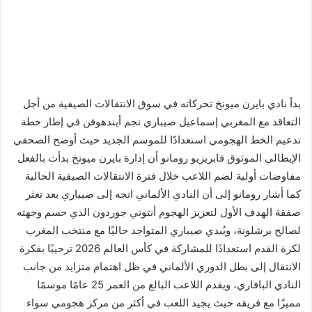
بدأ نادي بايرن ميونخ تحركاته في سوق الانتقالات الصيفية من أجل
التعاقد مع المغربي إسماعيل صيباري نجم أيندهوفن في إطار خطة
تدعيم الخط الهجومي استعدادًا للموسم الجديد حيث أوضح الصحفي
الإيطالي الموثوق فابريزيو رومانو أن إدارة بايرن ميونخ بدأت بالفعل
مفاوضات أولية لضم اللاعب خلال فترة الانتقالات الصيفية الحالية
كما أشار رومانو إلى أن النادي الألماني اتجه إلى صيباري بعد تعثر
صفقة الهدف الأول لتعزيز الهجوم أنتوني جوردون الذي حسم وجهته
لصالح برشلونة، ويُبدي صيباري المتواجد حاليًا مع منتخب المغرب
لكرة القدم استعدادًا للمشاركة في كأس العالم 2026 ترحيبًا بفكرة
الانتقال إلى بطل الدوري الألماني في ظل اهتمام متزايد من جانب
النادي البافاري، ويقدم اللاعب البالغ من العمر 25 عامًا موسمًا
مميزًا مع فريقه حيث يجيد اللعب في أكثر من مركز هجومي سواء