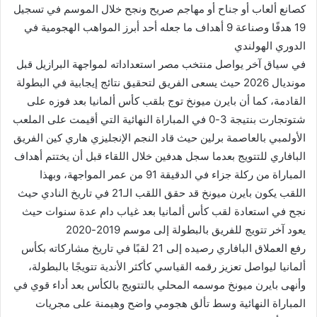
كصانع ألعاب أو جناح أو مهاجم صريح ونجح خلال الموسم في تسجيل
19 هدفًا وصناعة 9 أهداف ما جعله أحد أبرز المواهب الهجومية في
الدوري الهولندي
في سياق آخر يواصل منتخب مصر استعداداته لمواجهة البرازيل قبل
مونديال 2026 حيث يسعى الفريق لتحقيق نتائج إيجابية في البطولة
القادمة، كما أن بايرن ميونخ توج بلقب كأس ألمانيا بعد فوزه على
شتوتجارت بنتيجة 3-0 في المباراة النهائية التي أقيمت على الملعب
الأولمبي بالعاصمة برلين حيث قاد النجم الإنجليزي هاري كين الفريق
البافاري للتتويج بعدما سجل هدفين خلال اللقاء قبل أن يختتم أهداف
المباراة من ركلة جزاء في الدقيقة 91 من عمر المواجهة، وبهذا
اللقب يكون بايرن ميونخ قد حقق اللقب الـ21 في تاريخ النادي حيث
نجح في استعادة لقب كأس ألمانيا بعد غياب دام عدة سنوات حيث
يعود آخر تتويج للفريق بالبطولة إلى موسم 2019-2020
رفع العملاق البافاري رصيده إلى 21 لقبًا في تاريخ مشاركاته بكأس
ألمانيا ليواصل تعزيز رقمه القياسي كأكثر الأندية تتويجًا بالبطولة،
وأنهى بايرن ميونخ موسمه المحلي بالتتويج بالكأس بعد أداء قوي في
المباراة النهائية وسط تألق هجومي واضح وهيمنة على مجريات