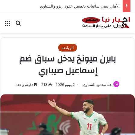
الأهلي ينفي شائعات تخفيض عقود زيزو والشناوي
بحث عن
الق
الرياضة
بايرن ميونخ يدخل سباق ضم
إسماعيل صيباري
هبة محمود الشناوي
2 يونيو 2026
218
دقيقة واحدة