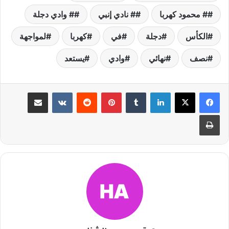
# محمود كهربا
# نادي إنبي
# وادي دجلة
الكأس
دجلة
في
كهربا
لمواجهة
نصف
نهائي
وادي
يستعد
لينكدإن
بينتيريست
مشاركة عبر البريد
طباعة