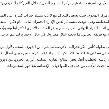
أولى المرشحة لتدعيم مركز المهاجم الصريح خلال الميركاتو الصيفي وتحدي
ي مركز الهجوم، حيث تسعى للتعاقد مع لاعب يمتلك خبرات كبيرة على ال
ختلفة، وفي الوقت نفسه لم تُغلق الإدارة الحمراء الباب أمام فكرة استع
ل اتخاذ القرار النهائي، لحين حسم بعض الملفات الأخرى الأكثر أولوية، ويُذ
 فريقه الحالي، ما يجعله خيارًا مطروحًا في حال الاحتياج لتدعيم عاجل ف
 بطولة كأس الكونفدرالية الأفريقية مباشرة من الدوري المحلي لأول مرة 
الأبطال، حيث سبق للأهلي المشاركة في الكونفدرالية خلال نسختي 2014 و2015، لكن ذ
ة الخطيب أيضًا بعض النتائج القارية السلبية، أبرزها الخروج من دوري أب
ة لم تحدث للأهلي من قبل في المواجهات الإقصائية بعد دور المجموعات.