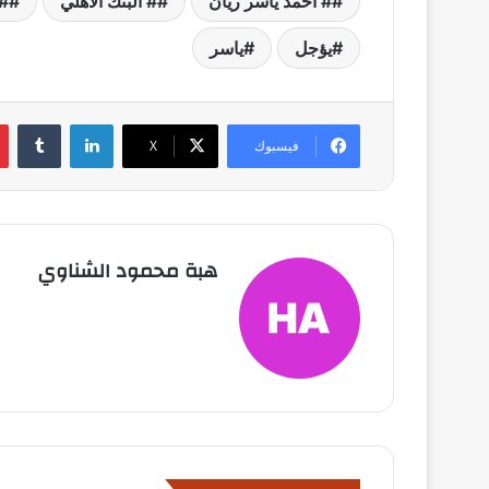
# احمد ياسر ريان
# البنك الأهلي
# 
يؤجل
ياسر
لينكدإن
فيسبوك
X
هبة محمود الشناوي