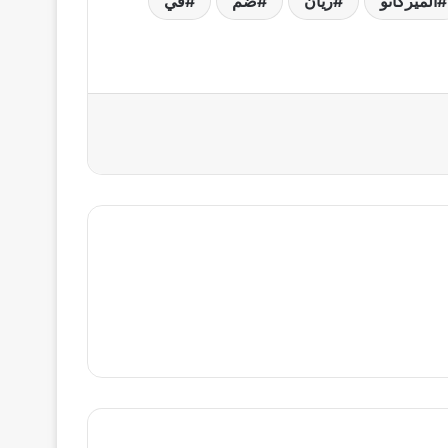
الميركاتو
ريان
ضم
في