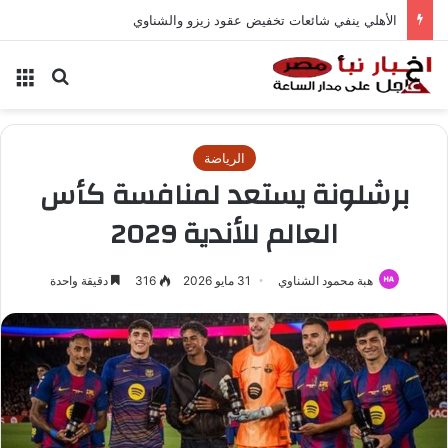
الأهلي ينفي شائعات تخفيض عقود زيزو والشناوي
بحث عن
الق
الرياضة
برشلونة يستعد لمنافسة كأس
العالم للأندية 2029
هبة محمود الشناوي
31 مايو 2026
316
دقيقة واحدة