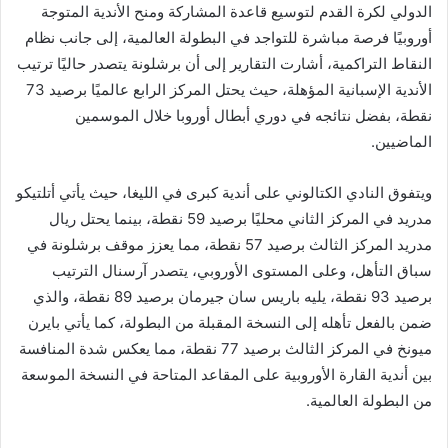
الدولي لكرة القدم لتوسيع قاعدة المشاركة ومنح الأندية المتوجة
أوروبيًا فرصة مباشرة للتواجد في البطولة العالمية، إلى جانب نظام
النقاط التراكمية، أشارت التقارير إلى أن برشلونة يتصدر حاليًا ترتيب
الأندية الإسبانية المؤهلة، حيث يحتل المركز الرابع عالميًا برصيد 73
نقطة، بفضل نتائجه في دوري أبطال أوروبا خلال الموسمين
الماضيين.
ويتفوق النادي الكتالوني على أندية كبرى في الليغا، حيث يأتي أتلتيكو
مدريد في المركز الثاني محليًا برصيد 59 نقطة، بينما يحتل ريال
مدريد المركز الثالث برصيد 57 نقطة، مما يعزز موقف برشلونة في
سباق التأهل، وعلى المستوى الأوروبي، يتصدر آرسنال الترتيب
برصيد 93 نقطة، يليه باريس سان جيرمان برصيد 89 نقطة، والذي
ضمن بالفعل تأهله إلى النسخة المقبلة من البطولة، كما يأتي بايرن
ميونخ في المركز الثالث برصيد 77 نقطة، مما يعكس شدة المنافسة
بين أندية القارة الأوروبية على المقاعد المتاحة في النسخة الموسعة
من البطولة العالمية.