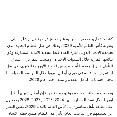
كشفت تقارير صحفية إسبانية عن ملامح فرص تأهل برشلونة إلى
بطولة كأس العالم للأندية 2029، وذلك في ظل النظام الجديد الذي
يعتمده الاتحاد الدولي لكرة القدم فيفا لتحديد الأندية المشاركة وفق
نتائجها القارية خلال السنوات الأخيرة، أوضحت التقارير أن سباق
التأهل لا يزال مفتوحًا أمام عدد من الأندية الأوروبية الكبرى، في ظل
استمرار المنافسة في دوري أبطال أوروبا خلال المواسم المقبلة، ما
يجعل حسابات التأهل معقدة وممتدة حتى عام 2028.
وبحسب ما نقلته صحيفة موندو ديبورتيفو، فإن أبطال دوري أبطال
أوروبا خلال نسخ المسابقة بين 2024-2025 و2027-2028 يحصلون
على بطاقة تأهل مباشرة إلى كأس العالم للأندية 2029، بغض النظر
عن تصنيفهم في الترتيب العام، يأتي هذا النظام ضمن خطة الاتحاد