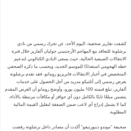
كشفت تقارير صحفية، اليوم الأحد، عن تحرك رسمي من نادي
برشلونة للتعاقد مع المهاجم الأرجنتيني جوليان ألفاريز خلال فترة
الانتقالات الصيفية الحالية، حيث يسعى النادي الكتالوني لتدعيم
خطه الهجومي استعدادًا للموسم الجديد، وبحسب ما ذكره الصحفي
المتخصص في أخبار الانتقالات فابريزيو رومانو، فقد تقدم برشلونة
بعرض رسمي إلى أتلتيكو مدريد من أجل الحصول على خدمات
ألفاريز، تبلغ قيمته 100 مليون يورو، وأوضح رومانو أن العرض المقدم
يتضمن مبلغًا ثابتًا بالكامل دون أي حوافز أو مكافآت مرتبطة بالأداء،
كما لا يشمل إدراج أي لاعب ضمن الصفقة لتقليل القيمة المالية
المطلوبة.
صحيفة “موندو ديبورتيفو” أكدت أن مصادر داخل برشلونة رفضت