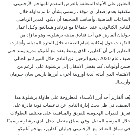
التعليق على الأنباء المتعلقة بالعرض المقدم للمهاجم الأرجنتيني،
مكتفية بعدم إصدار أي موقف رسمي بشأن ما تم تداوله خلال
الساعات الماضية، وأضافت الصحيفة أن ديكو، المدير الرياضي
للنادي الكتالوني، عقد اجتماعًا مع فرناندو هيدالغو، وكيل أعمال
جوليان ألفاريز، في أحد فنادق مدينة برشلونة، وهو ما زاد من
التكهنات حول إمكانية إتمام الصفقة خلال الفترة المقبلة، وأشارت
التقارير إلى أن ألفاريز، الذي يرتبط بعقد مع أتلتيكو مدريد يمتد حتى
صيف عام 2030، يضع الرحيل عن النادي خلال الميركاتو الحالي
ضمن أولوياته، كما يفضل الانتقال إلى برشلونة على الرغم من
الاهتمام الذي أبدته أندية أوروبية أخرى، أبرزها باريس سان جيرمان
وأرسنال.
يُعد ألفاريز أحد أبرز الأسماء المطروحة على طاولة برشلونة هذا
الصيف، في ظل بحث إدارة النادي عن تدعيمات قوية قادرة على
تعزيز القدرات الهجومية للفريق والمنافسة على مختلف البطولات
خلال الموسم المقبل، وفي سياق متصل، دخل نادي برشلونة رسميًا
في سباق التعاقد مع الأرجنتيني جوليان ألفاريز، مهاجم أتلتيكو