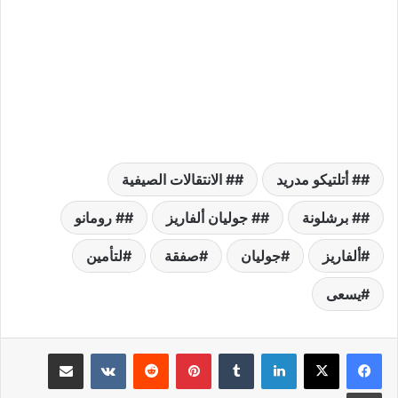
# أتلتيكو مدريد
# الانتقالات الصيفية
# برشلونة
# جوليان ألفاريز
# رومانو
ألفاريز
جوليان
صفقة
لتأمين
يسعى
لينكدإن
بينتيريست
مشاركة عبر البريد
طباعة