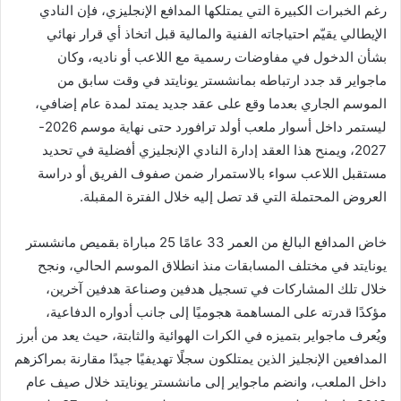
رغم الخبرات الكبيرة التي يمتلكها المدافع الإنجليزي، فإن النادي
الإيطالي يقيّم احتياجاته الفنية والمالية قبل اتخاذ أي قرار نهائي
بشأن الدخول في مفاوضات رسمية مع اللاعب أو ناديه، وكان
ماجواير قد جدد ارتباطه بمانشستر يونايتد في وقت سابق من
الموسم الجاري بعدما وقع على عقد جديد يمتد لمدة عام إضافي،
ليستمر داخل أسوار ملعب أولد ترافورد حتى نهاية موسم 2026-
2027، ويمنح هذا العقد إدارة النادي الإنجليزي أفضلية في تحديد
مستقبل اللاعب سواء بالاستمرار ضمن صفوف الفريق أو دراسة
العروض المحتملة التي قد تصل إليه خلال الفترة المقبلة.
خاض المدافع البالغ من العمر 33 عامًا 25 مباراة بقميص مانشستر
يونايتد في مختلف المسابقات منذ انطلاق الموسم الحالي، ونجح
خلال تلك المشاركات في تسجيل هدفين وصناعة هدفين آخرين،
مؤكدًا قدرته على المساهمة هجوميًا إلى جانب أدواره الدفاعية،
ويُعرف ماجواير بتميزه في الكرات الهوائية والثابتة، حيث يعد من أبرز
المدافعين الإنجليز الذين يمتلكون سجلًا تهديفيًا جيدًا مقارنة بمراكزهم
داخل الملعب، وانضم ماجواير إلى مانشستر يونايتد خلال صيف عام