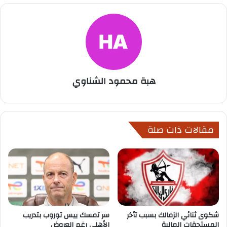
هبة محمود الشناوي
مقالات ذات صلة
شكوى ثنائي الزمالك بسبب تأخر
سر تمسك ييس توروب بتدريب
المستحقات المالية
الأهلي رغم العروض