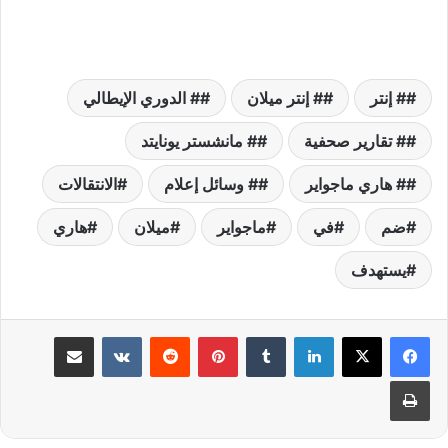
# إنتر
# إنتر ميلان
# الدوري الإيطالي
# تقارير صحفية
# مانشستر يونايتد
# هاري ماجواير
# وسائل إعلام
الانتقالات
ضم
في
ماجواير
ميلان
هاري
يستهدف
لينكدإن
بينتيريست
مشاركة عبر البريد
طباعة