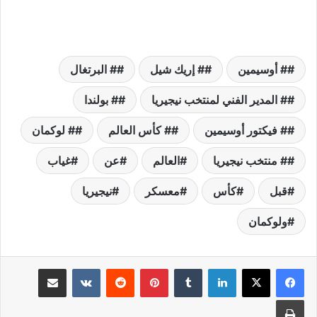
# أوسيمين
# إريك شيل
# البرتغال
# المدير الفني لمنتخب نيجيريا
# بولندا
# فيكتور أوسيمين
# كأس العالم
# لوكمان
# منتخب نيجيريا
العالم
عن
غياب
قبل
كأس
معسكر
نيجيريا
ولوكمان
لينكدإن
بينتيريست
مشاركة عبر البريد
طباعة