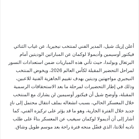
أعلن إريك شيل، المدير الفني لمنتخب نيجيريا، عن غياب الثنائي
فيكتور أوسيمين وأديمولا لوكمان عن المباراتين الوديتين أمام
البرتغال وبولندا، حيث تأتي هذه المباريات ضمن استعدادات النسور
لمراحل التحضير المقبلة لكأس العالم 2026، ويخوض المنتخب
النيجيري مواجهتين وديتين بهدف تقييم الجاهزية الفنية للاعبين،
وذلك في إطار التحضيرات لمرحلة ما بعد الاستحقاقات الرسمية
المقبلة، وأوضح شيل أن فيكتور أوسيمين لن يشارك مع المنتخب
خلال المعسكر الحالي، بسبب انشغاله بملف انتقال محتمل إلى نادٍ
جديد خلال الفترة الجارية، وهو ما قد يؤثر على تركيزه الفني، كما
أشار إلى أن أديمولا لوكمان سيغيب عن المعسكر بناءً على طلب
ناديه أتلانتا، الذي فضّل منحه فترة راحة بعد موسم طويل وشاق.