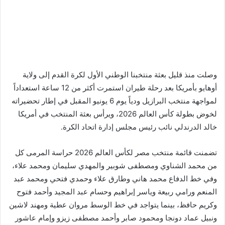
وصلت منذ قليل بعثة منتخبنا الوطني الأول لكرة القدم إلى ولاية
أوهايو بأمريكا بعد رحلة طيران استمرت أكثر من 12 ساعة استعداداً
لمواجهة منتخب البرازيل ودياً يوم 6 يونيو المقبل في إطار تحضيراته
لخوض بطولة كأس العالم 2026، ويرأس بعثة المنتخب في أمريكا
خالد الدرندلي نائب رئيس مجلس إدارة اتحاد الكرة.
تضمنت قائمة منتخب مصر لكأس العالم 2026 حراسة المرمى كل
من محمد الشناوي ومصطفى شوبير والمهدي سليمان ومحمد علاء،
وفي خط الدفاع محمد هاني وطارق علاء وحمدي فتحي ومحمد عبد
المنعم ورامي ربيعة وياسر إبراهيم وحسام عبد المجيد وأحمد فتوح
وكريم حافظ، بينما يتواجد في خط الوسط مروان عطية ومهند لاشين
ونبيل عماد دونجا ومحمود صابر وأحمد مصطفى زيزو وإمام عاشور