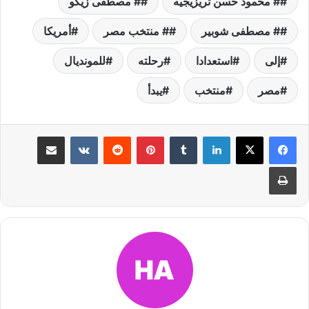
# محمود حسن تريزيجيه
# مصطفى زيكو
# مصطفى شوبير
# منتخب مصر
أمريكا
إلى
استعدادا
رحلته
للمونديال
مصر
منتخب
يبدأ
لينكدإن
بينتيريست
مشاركة عبر البريد
طباعة