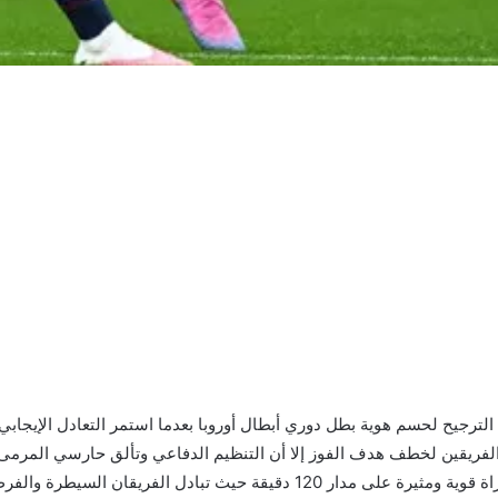
ريقين لخطف هدف الفوز إلا أن التنظيم الدفاعي وتألق حارسي المرمى حالا
صافرة النهاية، وقدم باريس سان جيرمان وأرسنال مباراة قوية ومثيرة على مدار 0