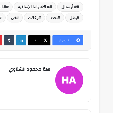
# أرسنال
# الأشواط الإضافية
# ال
بطل
تحدد
ركلات
في
لينكدإن
فيسبوك
X
هبة محمود الشناوي