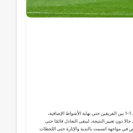
اتجهت مباراة باريس سان جيرمان وأرسنال إلى ركلات الترجيح لحسم هوية بطل دوري أبطال أوروبا بعدما استمر التعادل الإيجابي 1-1 بين الفريقين حتى نهاية الأشواط الإضافية،
 دون تغيير النتيجة، ليبقى التعادل قائمًا حتى
12 دقيقة حيث تبادل الفريقان السيطرة والفرص في مواجهة اتسمت بالندية والإثارة حتى اللحظات