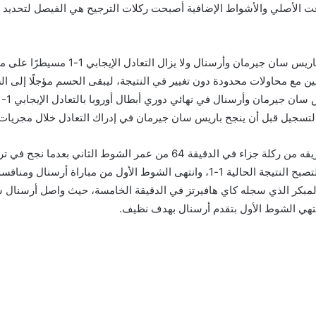
ت الأصلي والأشواط الإضافية أصبحت ركلات الترجيح هي الفيصل لتحديد بط
وانتهى الشوط الأول من الأشواط الإضافية 
بين مع محاولات محدودة دون تغيير في النتيجة، ليبقى الحسم مؤجلًا إلى ا
التسجيل قبل أن ينجح باريس سان جيرمان في إدراك التعادل خلال مجريات ال
وفي سياق متصل سجل عثمان ديمبيلي هدفًا لصالح فريقه من ركلة جزاء في الد
في اللقاء ويشعل أجواء المباراة في الدقائق الحاسمة لتصبح النتيجة الحالية 1-1، وانت
ف المبكر الذي سجله كاي هافيرتز في الدقيقة الخامسة، حيث واصل أرسنا
تهي الشوط الأول بتقدم أرسنال بهدف نظيف.