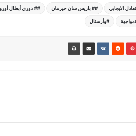
تعادل الايجابي
# باريس سان جيرمان
# دوري أبطال أوروب
مواجهة
وأرسنال
بينتيريست
مشاركة عبر البريد
طباعة