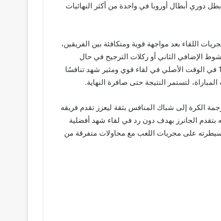
ل دوري أبطال أوروبا في واحدة من أكثر النهائيات
في مباراة باريس سان جيرمان وأرسنال ولا يزال التعادل الإيجابي 1-1 مسيطرًا على مجريات اللقاء بعد مواجهة قوية ومتكافئة بين الفريقين،
لشوط الإضافي الثاني أو ركلات الترجيح في حال
استمرار التعادل، وفي سياق متصل انتهت مباراة باريس سان جيرمان وأرسنال في نهائي دوري أبطال أوروبا بالتعادل الإيجابي 1-1 في الوقت الأصلي في لقاء قوي ومثير شهد تنافسًا
مباراة، لتستمر النتيجة حتى صافرة النهاية.
قيقة 64 من عمر الشوط الثاني بعدما نجح في ترجمة الكرة إلى شباك المنافس بثقة ليعزز تقدم فريقه
هى الشوط الأول من مباراة أرسنال ومنافسه بتقدم الجانرز بهدف دون رد في لقاء شهد أفضلية
ل سيطرته على مجريات اللعب مع محاولات متفرقة من