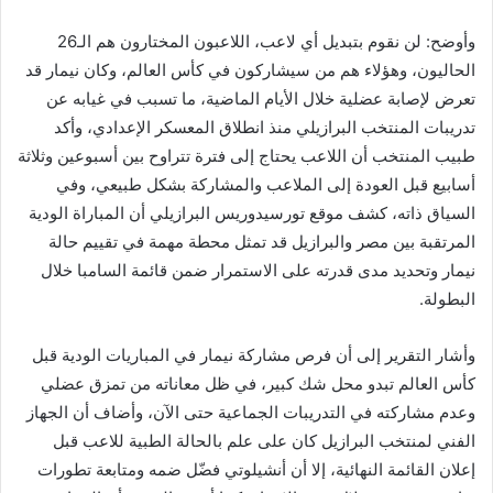
وأوضح: لن نقوم بتبديل أي لاعب، اللاعبون المختارون هم الـ26
الحاليون، وهؤلاء هم من سيشاركون في كأس العالم، وكان نيمار قد
تعرض لإصابة عضلية خلال الأيام الماضية، ما تسبب في غيابه عن
تدريبات المنتخب البرازيلي منذ انطلاق المعسكر الإعدادي، وأكد
طبيب المنتخب أن اللاعب يحتاج إلى فترة تتراوح بين أسبوعين وثلاثة
أسابيع قبل العودة إلى الملاعب والمشاركة بشكل طبيعي، وفي
السياق ذاته، كشف موقع تورسيدوريس البرازيلي أن المباراة الودية
المرتقبة بين مصر والبرازيل قد تمثل محطة مهمة في تقييم حالة
نيمار وتحديد مدى قدرته على الاستمرار ضمن قائمة السامبا خلال
البطولة.
وأشار التقرير إلى أن فرص مشاركة نيمار في المباريات الودية قبل
كأس العالم تبدو محل شك كبير، في ظل معاناته من تمزق عضلي
وعدم مشاركته في التدريبات الجماعية حتى الآن، وأضاف أن الجهاز
الفني لمنتخب البرازيل كان على علم بالحالة الطبية للاعب قبل
إعلان القائمة النهائية، إلا أن أنشيلوتي فضّل ضمه ومتابعة تطورات