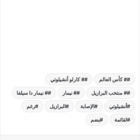
# كأس العالم
# كارلو أنشيلوتي
# منتخب البرازيل
# نيمار
# نيمار دا سيلفا
أنشيلوتي
الإصابة
البرازيل
رغم
لقائمة
يضم