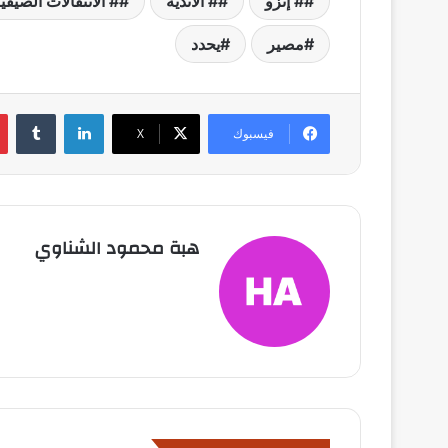
# إنزو
# الأندية
# الانتقالات الصيفي
مصير
يحدد
لينكدإن
فيسبوك
X
هبة محمود الشناوي