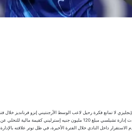
ليزي لا تمانع فكرة رحيل لاعب الوسط الأرجنتيني إنزو فرنانديز خلال فتر
الأندية الأوروبية بضمه، ووفقًا لشبكة “ESPN”، فقد حددت إدارة تشيلسي مبلغ 120 ملي
ًا دخل في حالة من عدم الاستقرار داخل النادي خلال الفترة الأخيرة، في ظل توتر علاقته 