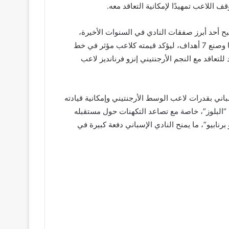
 اللاعب تمهيدًا لإمكانية التعاقد معه.
م اللاعب في يناير 2023 قادمًا من بنفيكا البرتغالي مقابل 121 مليون يورو، بعقد يمتد حتى صيف 2032، ليصبح أحد أبرز صفقات النادي في السنوات الأخيرة،
وعلى الصعيد الفني، قدم فرنانديز موسمًا مميزًا مع تشيلسي، حيث شارك في 54 مباراة بمختلف البطولات، سجل خلالها 15 هدفًا وصنع 7 أهداف، ليؤكد قيمته كلاعب مؤثر في خط
اقد مع النجم الأرجنتيني إنزو فرنانديز لاعب
باني بقدرات لاعب الوسط الأرجنتيني وإمكانية قيادته
 “البلوز”، خاصة مع تصاعد التكهنات حول مستقبله
رنابيو”، ما يمنح النادي الإسباني دفعة كبيرة في