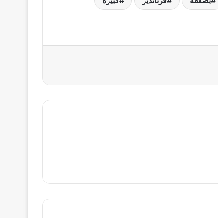
بصفقة
فرنانديز
كبيرة