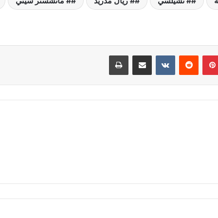
ة
# تشيلسي
# ريال مدريد
# مانشستر سيتي
بينتيريست
مشاركة عبر البريد
طباعة