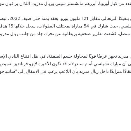
دد من كبار أوروبا، أبرزهم مانشستر سيتي وريال مدريد، اللذان يراقبان موقف
وكان تشيلسي قد ض
تصل، كشفت تقارير صحفية بريطانية عن تحرك جاد من جانب ريال مدريد للتع
 مدريد تجهز عرضًا قويًا لمحاولة حسم الصفقة، في ظل اقتناع النادي الإس
أن مباراة تشيلسي أمام سندرلاند قد تكون الأخيرة لإنزو فرنانديز بقميص
ًا متزايدًا داخل ريال مدريد بأن اللاعب يرغب في الانتقال إلى “سانتياجو ب