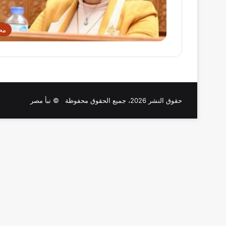
مح
حقوق النشر 2026، جميع الحقوق محفوظة © نبأ مصر