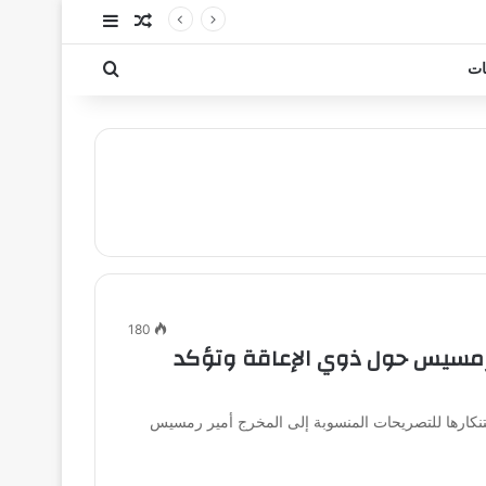
مقال عشوائي
إضافة عمود جا
بحث عن
ات
180
ر رمسيس حول ذوي الإعاقة وتؤكد
نكارها للتصريحات المنسوبة إلى المخرج أمير رمسيس