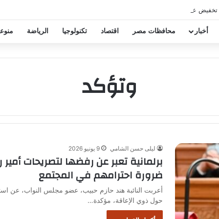
 تخفيض عقود زيزو والشناوي
أخبار
محافظات مصر
اقتصاد
تكنولوجيا
الرياضة
منوع
وتؤكد
ليلى حسن الشامي
9 يونيو 2026
برلمانية تعبر عن رفضها لتصريحات أمي
ضرورة احترامهم في المجتمع
أعربت النائبة هند حازم حبيب، عضو مجلس النواب، عن است
حول ذوي الإعاقة، مؤكدة…