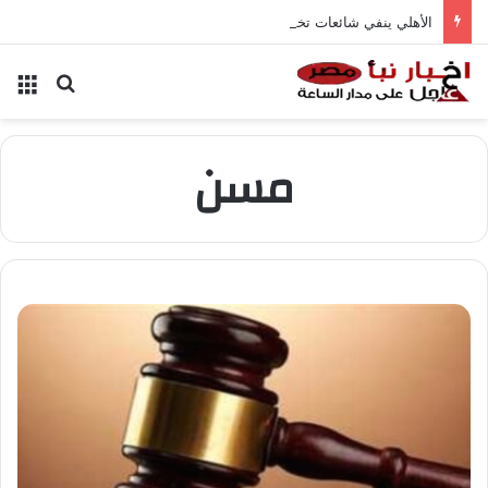
الأهلي ينفي شائعات تخفيض عقود زيزو والشناوي
بحث عن
الق
مسن