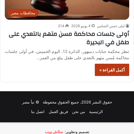
محافظات مصر
ليلى حسن الشامي
4 يونيو 2026
214
أولى جلسات محاكمة مسن متهم بالتعدي على
طفل في البحيرة
تنظر محكمة جنايات دمنهور، الدائرة 12، اليوم الخميس، في أولى جلسات
محاكمة مُسن متهم بالتعدي على طفل يبلغ من العمر…
أكمل القراءة »
حقوق النشر 2026، جميع الحقوق محفوظة © نبأ مصر
الرئيسية
من نحن
فريق العمل
اتصل بنا
تصميم وتطوير:
سلاش ويب