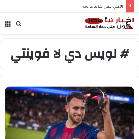
الأهلي ينفي شائعات تخفيض عقود زيزو والشناوي
بحث عن
الق
# لويس دي لا فوينتي