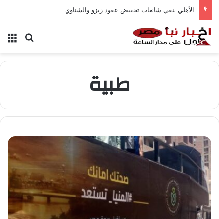
الأهلي ينفي شائعات تخفيض عقود زيزو والشناوي
بحث عن
الق
طبية