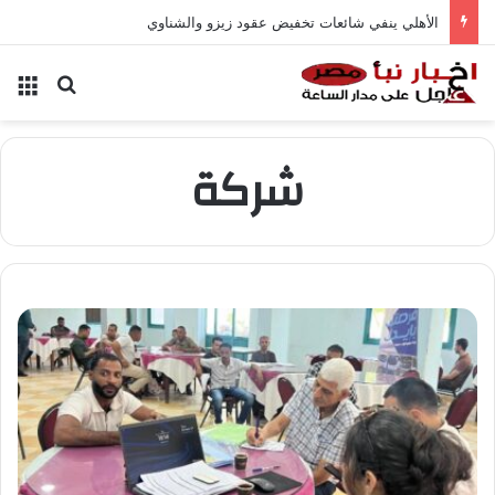
الأهلي ينفي شائعات تخفيض عقود زيزو والشناوي
بحث عن
الق
شركة