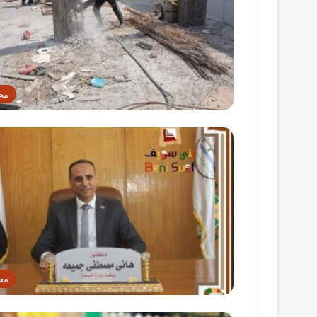
مح
مح