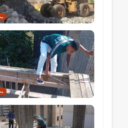
مح
مح