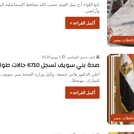
تابع اللواء أ.ح نبيل السيد حسب الله محافظ الإسماعيلية ال
وأراضي…
أكمل القراءة »
افظات مصر
ليلى حسن الشامي
3 يونيو 2026
صحة بني سويف تسجل 6710 حالات طوارئ و416 عملية جراحية خلال أيام العيد
أعلن الدكتور هاني جميعة، وكيل وزارة الصحة ببني سويف، 
المبارك، موضحًا…
أكمل القراءة »
افظات مصر