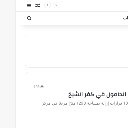
مقال عشوائي
إضافة عمود جا
بحث عن
ات
198
ز الحامول في كفر الشيخ
أعلن المهندس إبراهيم مكي، محافظ كفر الشيخ، عن تنفيذ 10 قرارات إزالة بمساحة 1293 مترًا مربعًا في مركز