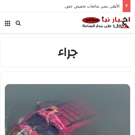
الأهلي ينفي شائعات تخفيض عقود زيزو والشناوي
بحث عن
الق
جراء