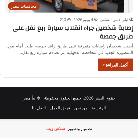
محافظات مصر
ليلى حسن الشامي
4 يونيو 2026
213
إصابة شخصين جراء انقلاب سيارة ربع نقل على
طريق جمصة
أصيب شخصان بإصابات متفرقة على طريق رافد جمصه-طلخا أمام مول
المنصورة الجديد في محافظة الدقهلية إثر تصادم سيارة ربع نقل…
أكمل القراءة »
حقوق النشر 2026، جميع الحقوق محفوظة © نبأ مصر
الرئيسية
من نحن
فريق العمل
اتصل بنا
تصميم وتطوير:
سلاش ويب