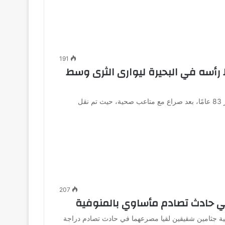
191
رأسه في البحيرة ليوارى الثرى وسط
توفي الفنان المصري الكبير عبدالعزيز مخيون عن عمر يناهز 83 عامًا، بعد صراع مع متاعب صحية، حيث تم نقل
207
ي حادث تصادم مأساوي بالمنوفية
ية جثامين شقيقين لقيا مصرعهما في حادث تصادم دراجة