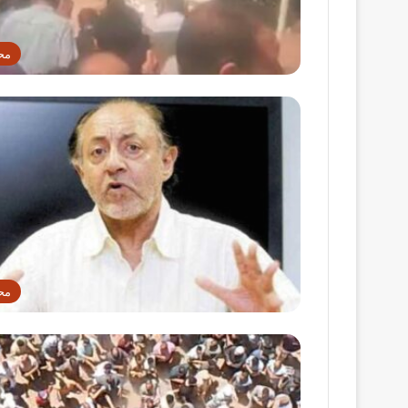
مح
مح