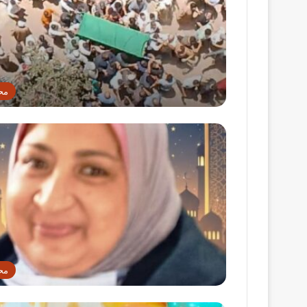
مح
مح