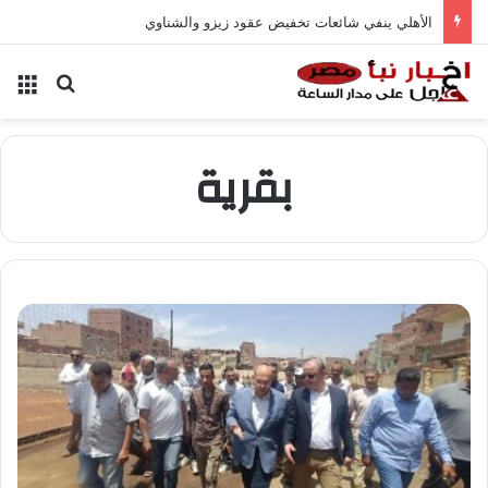
الأهلي ينفي شائعات تخفيض عقود زيزو والشناوي
بحث عن
الق
بقرية