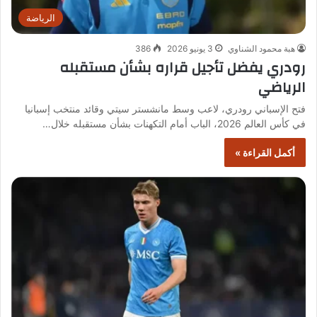
الرياضة
هبة محمود الشناوي
3 يونيو 2026
386
رودري يفضل تأجيل قراره بشأن مستقبله
الرياضي
فتح الإسباني رودري، لاعب وسط مانشستر سيتي وقائد منتخب إسبانيا
في كأس العالم 2026، الباب أمام التكهنات بشأن مستقبله خلال…
أكمل القراءة »