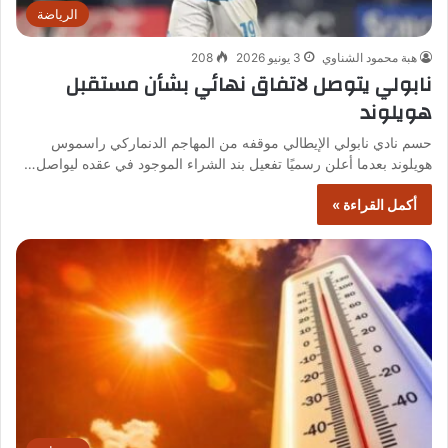
الرياضة
هبة محمود الشناوي
3 يونيو 2026
208
نابولي يتوصل لاتفاق نهائي بشأن مستقبل
هويلوند
حسم نادي نابولي الإيطالي موقفه من المهاجم الدنماركي راسموس
هويلوند بعدما أعلن رسميًا تفعيل بند الشراء الموجود في عقده ليواصل…
أكمل القراءة »