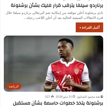
برناردو سيلفا يترقب قرار فليك بشأن برشلونة
نادي برشلونة أعلن موقفه من إمكانية ضم البرتغالي برناردو سيلفا خلال
فترة الانتقالات الصيفية الحالية بعد أن أعلن اللاعب رحيله…
أكمل القراءة »
الرياضة
هبة محمود الشناوي
31 مايو 2026
327
برشلونة يتخذ خطوات حاسمة بشأن مستقبل