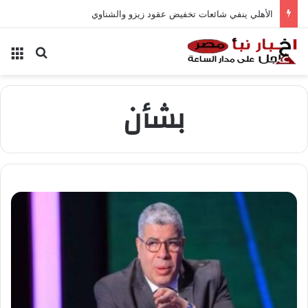
الأهلي ينفي شائعات تخفيض عقود زيزو والشناوي
بحث عن
الق
بشأن