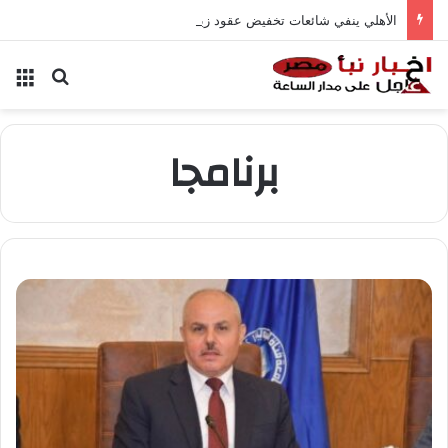
الأهلي ينفي شائعات تخفيض عقود زيزو والشناوي
بحث عن
الق
برنامجا