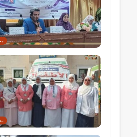
مح
مح