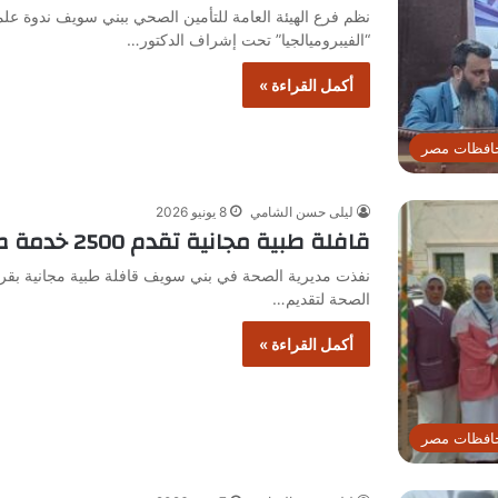
نظم فرع الهيئة العامة للتأمين الصحي ببني سويف ندوة عل
“الفيبروميالجيا” تحت إشراف الدكتور…
أكمل القراءة »
افظات مصر
ليلى حسن الشامي
8 يونيو 2026
قافلة طبية مجانية تقدم 2500 خدمة صحية في قرية الشوبك ببني سويف
نفذت مديرية الصحة في بني سويف قافلة طبية مجانية بقري
الصحة لتقديم…
أكمل القراءة »
افظات مصر