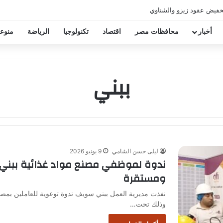
خفيض عقود زيزو والشناوي
أخبار
محافظات مصر
اقتصاد
تكنولوجيا
الرياضة
منوع
ببني
ليلى حسن الشامي
9 يونيو 2026
ندوة لموظفي مصنع مواد غذائية ببني س
ومستقرة
نفذت مديرية العمل ببني سويف ندوة توعوية للعاملين بمصنع
وذلك تحت…