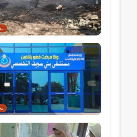
مح
مح