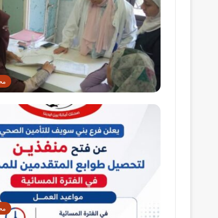
مح
مح