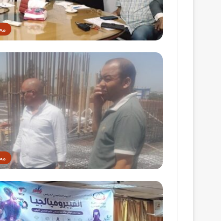
مح
مح