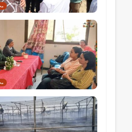
مح
مح