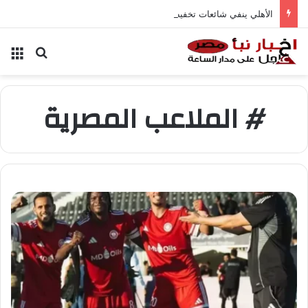
الأهلي ينفي شائعات تخفيض عقود زيزو والشناوي
بحث عن
الق
# الملاعب المصرية