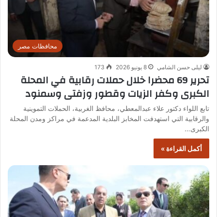
محافظات مصر
ليلى حسن الشامي
8 يونيو 2026
173
تحرير 69 محضرا خلال حملات رقابية في المحلة
الكبرى وكفر الزيات وقطور وزفتى وسمنود
تابع اللواء دكتور علاء عبدالمعطي، محافظ الغربية، الحملات التموينية
والرقابية التي استهدفت المخابز البلدية المدعمة في مراكز ومدن المحلة
الكبرى…
أكمل القراءة »