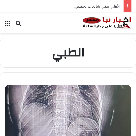
الأهلي ينفي شائعات تخفيض عقود زيزو والشناوي
بحث عن
الق
الطبي