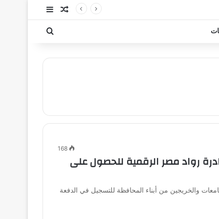
مقال عشوائي
إضافة عمود جا
بحث عن
ات
168
درة رواد مصر الرقمية للحصول على
جامعات والخريجين من أبناء المحافظة للتسجيل في الدفعة