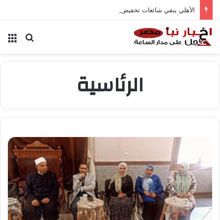
الأهلي ينفي شائعات تخفيض عقود زيزو والشناوي
بحث عن
الق
الرئاسية