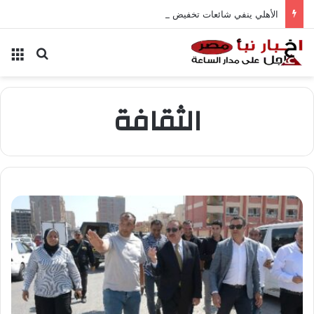
الأهلي ينفي شائعات تخفيض عقود زيزو والشناوي
بحث عن
الق
الثقافة