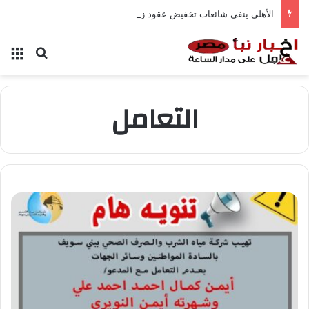
الأهلي ينفي شائعات تخفيض عقود زيزو والشناوي
بحث عن
الق
التعامل