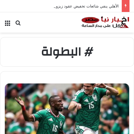
الأهلي ينفي شائعات تخفيض عقود زيزو والشناوي
بحث عن
الق
# البطولة